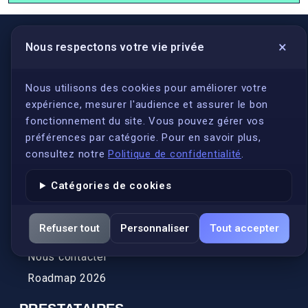
×
Nous respectons votre vie privée
LIENS UTILES
S'inscrire
Nous utilisons des cookies pour améliorer votre
expérience, mesurer l'audience et assurer le bon
Qui sommes-nous ?
fonctionnement du site. Vous pouvez gérer vos
Conformité
préférences par catégorie. Pour en savoir plus,
Annuaires des traducteurs assermentés
consultez notre
Politique de confidentialité
.
Authenticité et apostille
Catégories de cookies
Actualités
Services
Refuser tout
Personnaliser
Tout accepter
FAQ
Nous contacter
Roadmap 2026