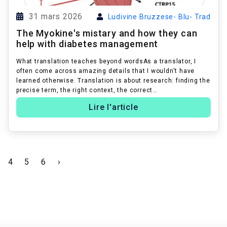
31 mars 2026
Ludivine Bruzzese- Blu- Trad
The Myokine's mistary and how they can
help with diabetes management
What translation teaches beyond wordsAs a translator, I
often come across amazing details that I wouldn't have
learned otherwise. Translation is about research: finding the
precise term, the right context, the correct
formulation. When translation...
Lire l'article
4
5
6
›