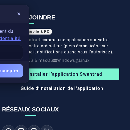
×
NOUS REJOINDRE
ent du
Application mobile & PC
dentialité
.
Installez
Swantrad
comme une application sur votre
téléphone et votre ordinateur (plein écran, icône sur
l’écran d’accueil, notifications quand vous l’autorisez).
Android
iOS & macOS
Windows
Linux
accepter
Installer l'application Swantrad
Guide d’installation de l'application
RÉSEAUX SOCIAUX