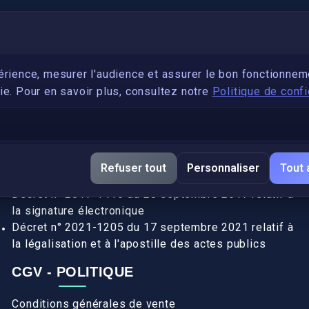
PARTENARIAT
Devenez développeur avec IronSkill Academy
érience, mesurer l'audience et assurer le bon fonctionnem
e. Pour en savoir plus, consultez notre
Politique de confi
Gubernatis immobilier
DÉCRETS SIGNATURE ÉLECTRONIQUE
Apostille et légalisation, fin de l'obligation entre les
Refuser tout
Personnaliser
Tout 
pays de l’UE (Règlement 2016/1191)
Décret n° 2017-1416 du 28 septembre 2017 relatif à
la signature électronique
Décret n° 2021-1205 du 17 septembre 2021 relatif à
la légalisation et à l'apostille des actes publics
CGV - POLITIQUE
Conditions générales de vente