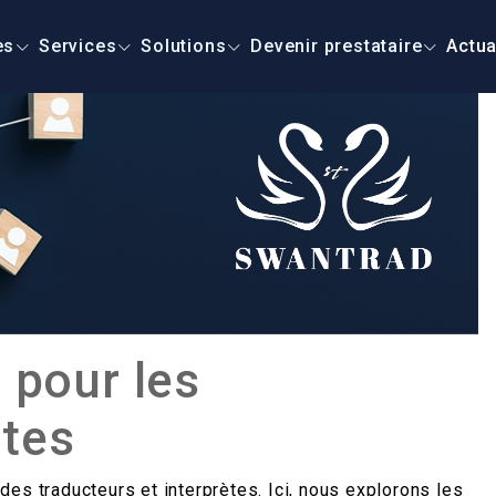
es
Services
Solutions
Devenir prestataire
Actua
 pour les
ètes
es traducteurs et interprètes. Ici, nous explorons les