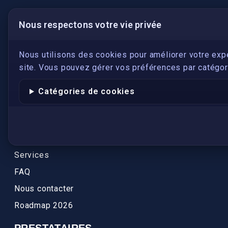
Nous respectons votre vie privée
LIENS UTILES
S'inscrire
Nous utilisons des cookies pour améliorer votre exp
site. Vous pouvez gérer vos préférences par catégori
Qui sommes-nous ?
Conformité
Catégories de cookies
Annuaires des traducteurs assermentés
Authenticité et apostille
Actualités
Services
FAQ
Nous contacter
Roadmap 2026