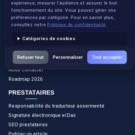
expérience, mesurer l'audience et assurer le bon
Qui sommes-nous ?
fonctionnement du site. Vous pouvez gérer vos
Conformité
préférences par catégorie. Pour en savoir plus,
Annuaires des traducteurs assermentés
consultez notre
Politique de confidentialité
.
Authenticité et apostille
Catégories de cookies
Actualités
Services
Refuser tout
Personnaliser
Tout accepter
FAQ
Nous contacter
Roadmap 2026
PRESTATAIRES
Responsabilité du traducteur assermenté
Signature électronique eIDas
SEO prestataires
Publier un article