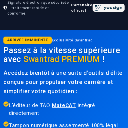
Signature électronique sécurisée
Partenaire
— traitement rapide et
officiel
conforme.
ARRIVÉE IMMINENTE
Exclusivité Swantrad
Passez à la vitesse supérieure
avec
Swantrad PREMIUM
!
Accédez bientôt à une suite d'outils d'élite
conçue pour propulser votre carrière et
simplifier votre quotidien :
L'éditeur de TAO
MateCAT
intégré
directement
Tampon numérique assermenté 100% légal