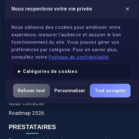
×
Nous respectons votre vie privée
LIENS UTILES
S'inscrire
Nous utilisons des cookies pour améliorer votre
expérience, mesurer l'audience et assurer le bon
Qui sommes-nous ?
fonctionnement du site. Vous pouvez gérer vos
Conformité
préférences par catégorie. Pour en savoir plus,
Annuaires des traducteurs assermentés
consultez notre
Politique de confidentialité
.
Authenticité et apostille
Catégories de cookies
Actualités
Services
Refuser tout
Personnaliser
Tout accepter
FAQ
Nous contacter
Roadmap 2026
PRESTATAIRES