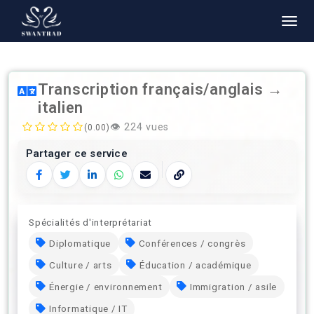
Transcription français/anglais →
italien
👁️
224 vues
(0.00)
Partager ce service
Facebook
Twitter
LinkedIn
WhatsApp
E‑mail
Copier le lien
Spécialités d'interprétariat
Diplomatique
Conférences / congrès
Culture / arts
Éducation / académique
Énergie / environnement
Immigration / asile
Informatique / IT