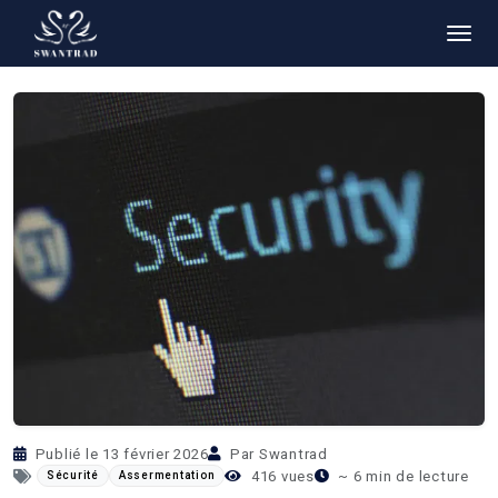
Retour aux articles
Publié le 13 février 2026
Par Swantrad
416 vues
~ 6 min de lecture
Sécurité
Assermentation