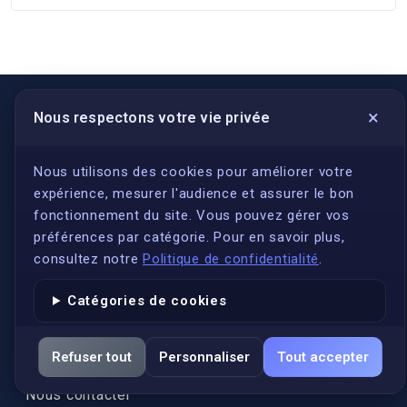
×
Nous respectons votre vie privée
LIENS UTILES
S'inscrire
Nous utilisons des cookies pour améliorer votre
expérience, mesurer l'audience et assurer le bon
Qui sommes-nous ?
fonctionnement du site. Vous pouvez gérer vos
Conformité
préférences par catégorie. Pour en savoir plus,
Annuaires des traducteurs assermentés
consultez notre
Politique de confidentialité
.
Authenticité et apostille
Catégories de cookies
Actualités
Services
Refuser tout
Personnaliser
Tout accepter
FAQ
Nous contacter