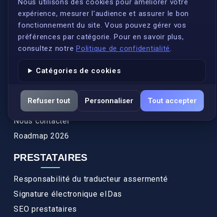
S'inscrire
Nous utilisons des cookies pour améliorer votre
expérience, mesurer l'audience et assurer le bon
Qui sommes-nous ?
fonctionnement du site. Vous pouvez gérer vos
Conformité
préférences par catégorie. Pour en savoir plus,
Annuaires des traducteurs assermentés
consultez notre
Politique de confidentialité
.
Authenticité et apostille
Catégories de cookies
Actualités
Services
Refuser tout
Personnaliser
Tout accepter
FAQ
Nous contacter
Roadmap 2026
PRESTATAIRES
Responsabilité du traducteur assermenté
Signature électronique eIDas
SEO prestataires