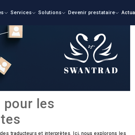
es
Services
Solutions
Devenir prestataire
Actua
 pour les
ètes
es traducteurs et interprètes. Ici, nous explorons les