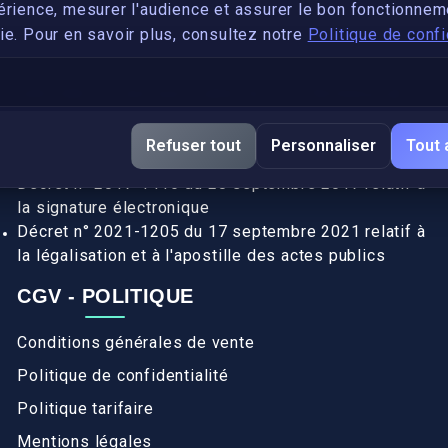
Devenez développeur avec IronSkill Academy
érience, mesurer l'audience et assurer le bon fonctionnem
e. Pour en savoir plus, consultez notre
Politique de confi
Gubernatis immobilier
DÉCRETS SIGNATURE ÉLECTRONIQUE
Apostille et légalisation, fin de l'obligation entre les
Refuser tout
Personnaliser
Tout 
pays de l’UE (Règlement 2016/1191)
Décret n° 2017-1416 du 28 septembre 2017 relatif à
la signature électronique
Décret n° 2021-1205 du 17 septembre 2021 relatif à
la légalisation et à l'apostille des actes publics
CGV - POLITIQUE
Conditions générales de vente
Politique de confidentialité
Politique tarifaire
Mentions légales