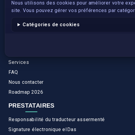
S'inscrire
Nous utilisons des cookies pour améliorer votre exp
site. Vous pouvez gérer vos préférences par catégori
Qui sommes-nous ?
Conformité
Catégories de cookies
Annuaires des traducteurs assermentés
Authenticité et apostille
Actualités
Services
FAQ
Nous contacter
Roadmap 2026
PRESTATAIRES
Responsabilité du traducteur assermenté
Signature électronique eIDas