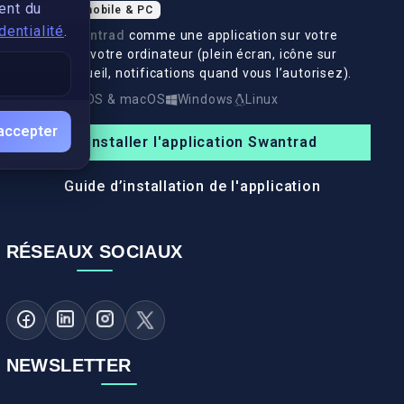
ent du
Application mobile & PC
dentialité
.
Installez
Swantrad
comme une application sur votre
téléphone et votre ordinateur (plein écran, icône sur
l’écran d’accueil, notifications quand vous l’autorisez).
Android
iOS & macOS
Windows
Linux
accepter
Installer l'application Swantrad
Guide d’installation de l'application
RÉSEAUX SOCIAUX
NEWSLETTER