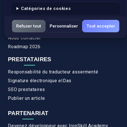
Authenticité et apostille
Catégories de cookies
Actualités
Services
Refuser tout
Personnaliser
Tout accepter
FAQ
Nous contacter
Roadmap 2026
PRESTATAIRES
Responsabilité du traducteur assermenté
Signature électronique eIDas
SEO prestataires
Publier un article
PARTENARIAT
Devenez développeur avec IronSkill Academy