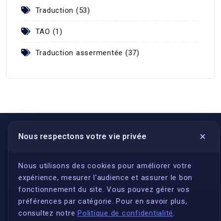
Traduction (53)
TAO (1)
Traduction assermentée (37)
×
Nous respectons votre vie privée
LIENS UTILES
S'inscrire
Nous utilisons des cookies pour améliorer votre
expérience, mesurer l'audience et assurer le bon
Qui sommes-nous ?
fonctionnement du site. Vous pouvez gérer vos
Conformité
préférences par catégorie. Pour en savoir plus,
Annuaires des traducteurs assermentés
consultez notre
Politique de confidentialité
.