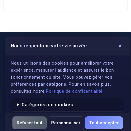
×
Nous respectons votre vie privée
LIENS UTILES
S'inscrire
Nous utilisons des cookies pour améliorer votre
expérience, mesurer l'audience et assurer le bon
Qui sommes-nous ?
fonctionnement du site. Vous pouvez gérer vos
Conformité
préférences par catégorie. Pour en savoir plus,
Annuaires des traducteurs assermentés
consultez notre
Politique de confidentialité
.
Authenticité et apostille
Catégories de cookies
Actualités
Services
Refuser tout
Personnaliser
Tout accepter
FAQ