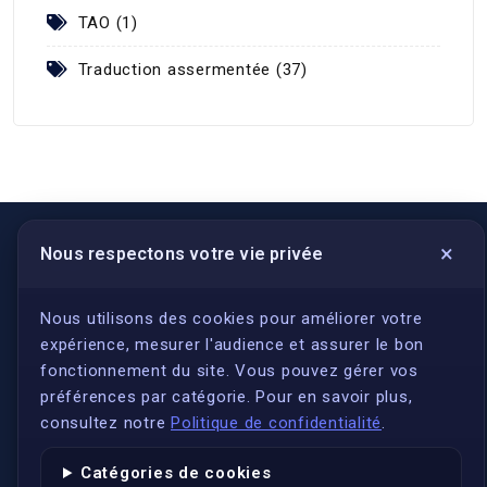
TAO (1)
Traduction assermentée (37)
×
Nous respectons votre vie privée
LIENS UTILES
S'inscrire
Nous utilisons des cookies pour améliorer votre
expérience, mesurer l'audience et assurer le bon
Qui sommes-nous ?
fonctionnement du site. Vous pouvez gérer vos
Conformité
préférences par catégorie. Pour en savoir plus,
Annuaires des traducteurs assermentés
consultez notre
Politique de confidentialité
.
Authenticité et apostille
Catégories de cookies
Actualités