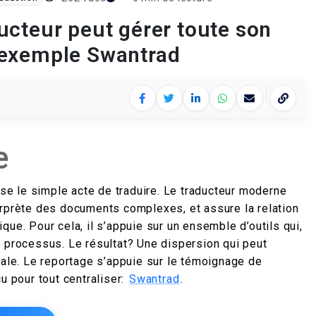
cteur peut gérer toute son
 l’exemple Swantrad
Facebook
Twitter
LinkedIn
WhatsApp
E‑mail
Copier 
e
sse le simple acte de traduire. Le traducteur moderne
nterprète des documents complexes, et assure la relation
gique. Pour cela, il s’appuie sur un ensemble d’outils qui,
u processus. Le résultat? Une dispersion qui peut
tale. Le reportage s’appuie sur le témoignage de
u pour tout centraliser:
Swantrad
.