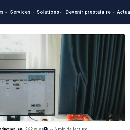
es
Services
Solutions
Devenir prestataire
Actua
262 vues
~ 6 min de lecture
raduction