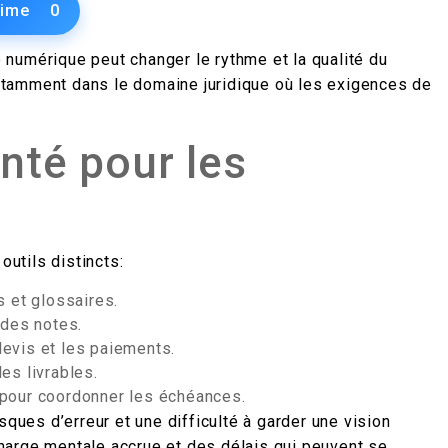
aime
0
numérique peut changer le rythme et la qualité du
 notamment dans le domaine juridique où les exigences de
nté pour les
outils distincts:
s et glossaires.
 des notes.
 devis et les paiements.
es livrables.
 pour coordonner les échéances.
sques d’erreur et une difficulté à garder une vision
harge mentale accrue et des délais qui peuvent se